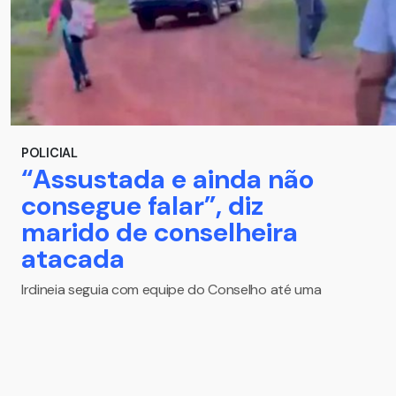
POLICIAL
“Assustada e ainda não
consegue falar”, diz
marido de conselheira
atacada
Irdineia seguia com equipe do Conselho até uma
casa para atendimento quando foi golpeada com
foice
Há 1 ano — em Policial