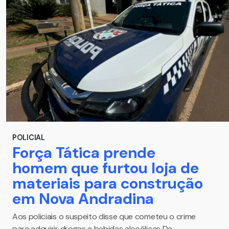
POLICIAL
Força Tática prende
homem que furtou loja de
materiais para construção
em Nova Andradina
Aos policiais o suspeito disse que cometeu o crime
para adquirir drogas e bebidas alcoólicas Da