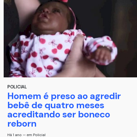
POLICIAL
Homem é preso ao agredir
bebê de quatro meses
acreditando ser boneco
reborn
Há 1 ano — em Policial