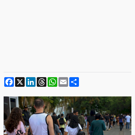
Facebook
X
LinkedIn
Threads
WhatsApp
Email
Compartilhar