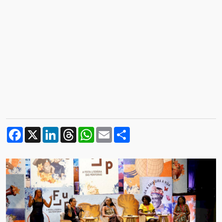
Facebook
X
LinkedIn
Threads
WhatsApp
Email
Compartilhar