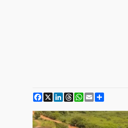
Facebook
X
LinkedIn
Threads
WhatsApp
Email
Compartilh