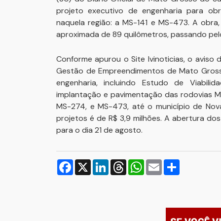
projeto executivo de engenharia para ob
naquela região: a MS-141 e MS-473. A obra
aproximada de 89 quilômetros, passando pelo
Conforme apurou o Site Ivinoticias, o aviso 
Gestão de Empreendimentos de Mato Grosso
engenharia, incluindo Estudo de Viabili
implantação e pavimentação das rodovias M
MS-274, e MS-473, até o município de Nov
projetos é de R$ 3,9 milhões. A abertura do
para o dia 21 de agosto.
Facebook
X
LinkedIn
Threads
WhatsApp
Email
Compartilh