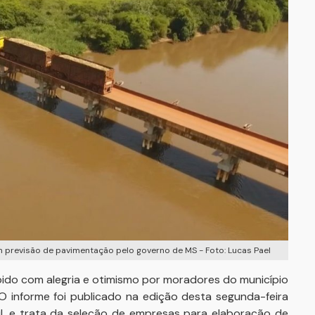
em previsão de pavimentação pelo governo de MS - Foto: Lucas Pael
ebido com alegria e otimismo por moradores do município
 O informe foi publicado na edição desta segunda-feira
ul, e trata da seleção de empresas para elaboração de