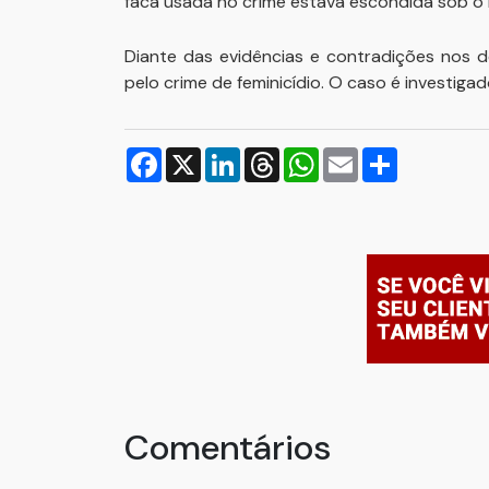
faca usada no crime estava escondida sob o 
Diante das evidências e contradições nos d
pelo crime de feminicídio. O caso é investigad
Facebook
X
LinkedIn
Threads
WhatsApp
Email
Compartilh
Comentários