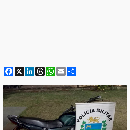
Facebook
X
LinkedIn
Threads
WhatsApp
Email
Compartilhar