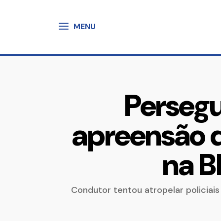
MENU
Persegu
apreensão d
na B
Condutor tentou atropelar policiais