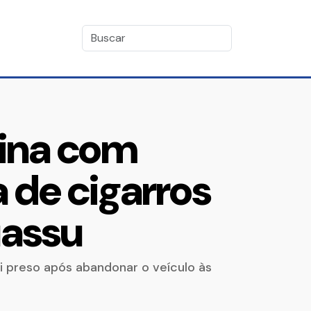
mina com
 de cigarros
uassu
oi preso após abandonar o veículo às