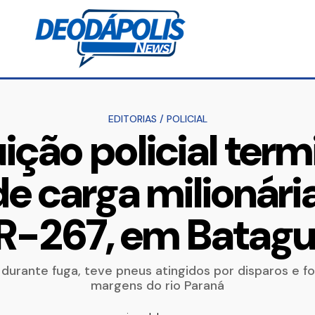
EDITORIAS
/
POLICIAL
ição policial ter
e carga milionária
R-267, em Batag
 durante fuga, teve pneus atingidos por disparos e f
margens do rio Paraná