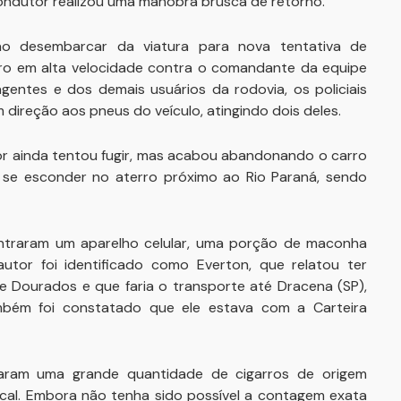
condutor realizou uma manobra brusca de retorno.
o desembarcar da viatura para nova tentativa de
rro em alta velocidade contra o comandante da equipe
 agentes e dos demais usuários da rodovia, os policiais
direção aos pneus do veículo, atingindo dois deles.
 ainda tentou fugir, mas acabou abandonando o carro
 se esconder no aterro próximo ao Rio Paraná, sendo
contraram um aparelho celular, uma porção de maconha
utor foi identificado como Everton, que relatou ter
e Dourados e que faria o transporte até Dracena (SP),
ambém foi constatado que ele estava com a Carteira
lizaram uma grande quantidade de cigarros de origem
cal. Embora não tenha sido possível a contagem exata