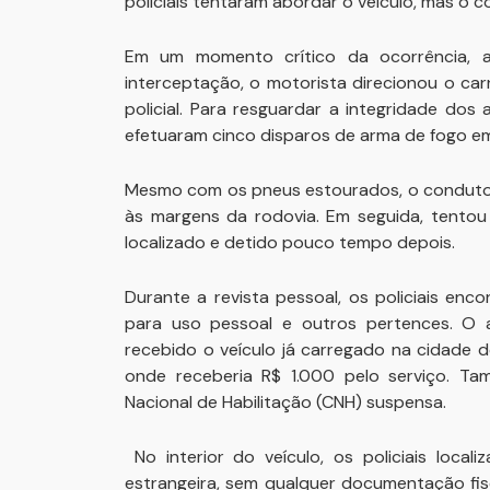
policiais tentaram abordar o veículo, mas o 
Em um momento crítico da ocorrência, a
interceptação, o motorista direcionou o ca
policial. Para resguardar a integridade dos
efetuaram cinco disparos de arma de fogo em 
Mesmo com os pneus estourados, o condutor
às margens da rodovia. Em seguida, tentou
localizado e detido pouco tempo depois.
Durante a revista pessoal, os policiais en
para uso pessoal e outros pertences. O a
recebido o veículo já carregado na cidade d
onde receberia R$ 1.000 pelo serviço. T
Nacional de Habilitação (CNH) suspensa.
No interior do veículo, os policiais loca
estrangeira, sem qualquer documentação fis