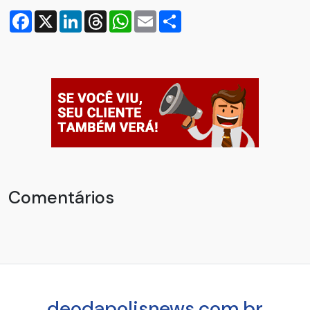
Facebook
X
LinkedIn
Threads
WhatsApp
Email
Compartilhar
Comentários
deodapolisnews.com.br