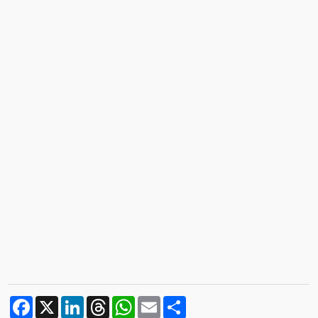
Facebook
X
LinkedIn
Threads
WhatsApp
Email
Compartilhar