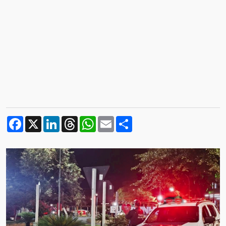
Facebook
X
LinkedIn
Threads
WhatsApp
Email
Compartilhar