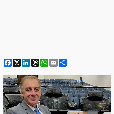
Facebook
X
LinkedIn
Threads
WhatsApp
Email
Compartilhar